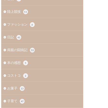
陸上競技
51
ファッション
6
日記
41
両親の闘病記
53
本の感想
5
コストコ
2
お菓子
13
子育て
47