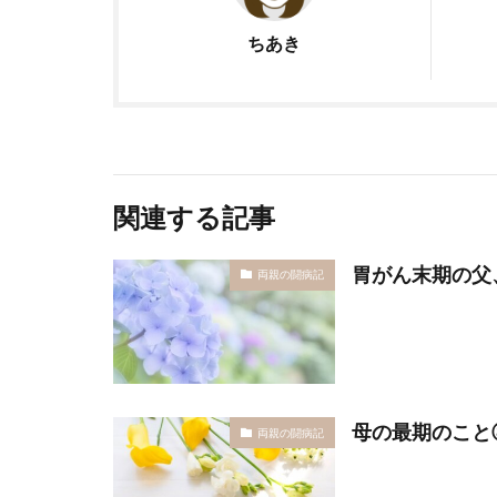
ちあき
関連する記事
胃がん末期の父
両親の闘病記
母の最期のこと
両親の闘病記