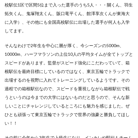
校駅伝1区で区間5位まで入った選手のうち5人・・・關くん、羽生
拓矢くん、鬼塚翔太くん、阪口竜平くん、館澤享次くんが東海大
に入学）、その他にも全国高校駅伝に出場した選手が何人も入学
してます。
そんなわけで2年生を中心に層が厚く、今シーズンの5000m、
10000m、ハーフマラソンの上位10人の平均タイムが全てトップと
スピードがあります。監督がスピード強化にこだわっていて、箱
根駅伝を最終目標にしているのではなく、東京五輪でトラックで
出場するのを視野に入れてトレーニングしているようです。その
過程での箱根駅伝なので、スピードを重視しながら箱根駅伝で戦
うというのは今までの大学にはないものだと思うので、そんな新
しいことにチャレンジしているところにも魅力を感じました。ぜ
ひとも頑張って東京五輪でトラックで世界の強豪と勝負してほし
い！！
その前に今年から3年生で上級生になり、インカレや駅伝もチーム