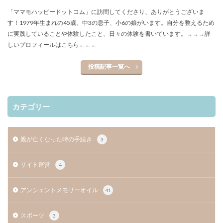
「ママモハッピードットコム」に訪問してくださり、ありがとうございま
す！1979年生まれの45歳。中3の息子、小6の娘がいます。自分を整えるため
に実践していることや体験したこと、日々の体験を書いています。
→→→詳
しいプロフィールはこちら←←←
投稿記事一覧へ
カテゴリー
親が亡くなった時の手続き
3
サイト運営
4
アンシェントメモリーオイル
41
スポーツ
3