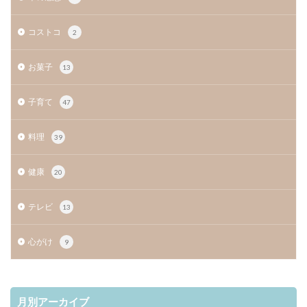
コストコ
2
お菓子
13
子育て
47
料理
39
健康
20
テレビ
13
心がけ
9
月別アーカイブ