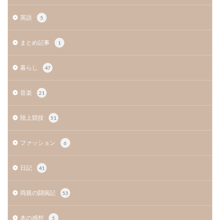
英語
5
まとめ記事
1
暮らし
47
音楽
21
陸上競技
51
ファッション
6
日記
41
両親の闘病記
53
本の感想
5