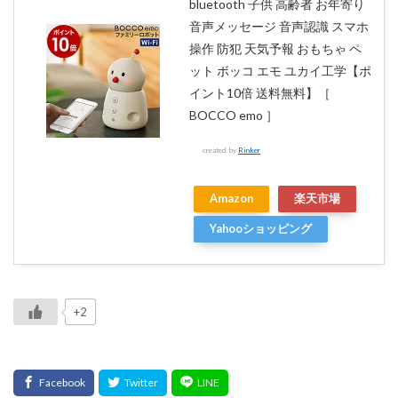
bluetooth 子供 高齢者 お年寄り
音声メッセージ 音声認識 スマホ
操作 防犯 天気予報 おもちゃ ペ
ット ボッコ エモ ユカイ工学【ポ
イント10倍 送料無料】［
BOCCO emo ］
created by
Rinker
Amazon
楽天市場
Yahooショッピング
+2