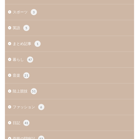
スポーツ
3
英語
5
まとめ記事
1
暮らし
47
音楽
21
陸上競技
51
ファッション
6
日記
41
両親の闘病記
53