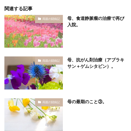
関連する記事
母、食道静脈瘤の治療で再び
両親の闘病記
入院。
母、抗がん剤治療（アブラキ
両親の闘病記
サン＋ゲムシタビン）。
母の最期のこと③。
両親の闘病記