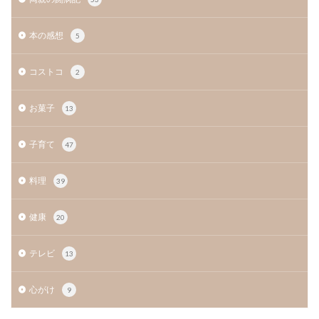
本の感想
5
コストコ
2
お菓子
13
子育て
47
料理
39
健康
20
テレビ
13
心がけ
9