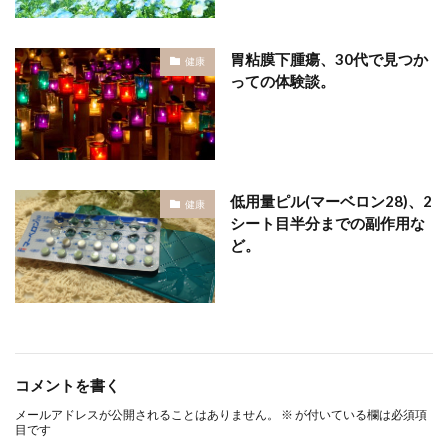
胃粘膜下腫瘍、30代で見つか
健康
っての体験談。
低用量ピル(マーベロン28)、2
健康
シート目半分までの副作用な
ど。
コメントを書く
メールアドレスが公開されることはありません。
※
が付いている欄は必須項
目です