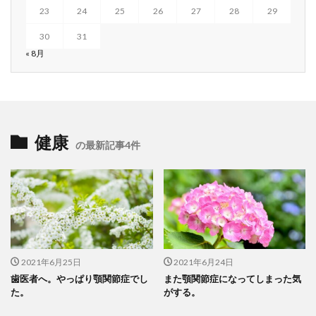
23
24
25
26
27
28
29
30
31
« 8月
健康
の最新記事4件
2021年6月25日
2021年6月24日
歯医者へ。やっぱり顎関節症でし
また顎関節症になってしまった気
た。
がする。