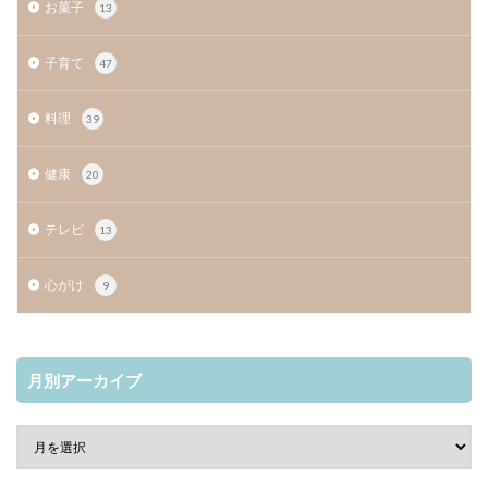
お菓子
13
子育て
47
料理
39
健康
20
テレビ
13
心がけ
9
月別アーカイブ