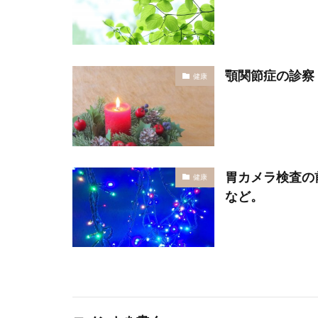
顎関節症の診察
健康
胃カメラ検査の
健康
など。