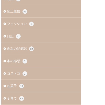
陸上競技
51
ファッション
6
日記
41
両親の闘病記
53
本の感想
5
コストコ
2
お菓子
13
子育て
47