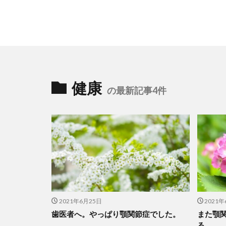
健康
の最新記事4件
2021年6月25日
2021年
歯医者へ。やっぱり顎関節症でした。
また顎
る。