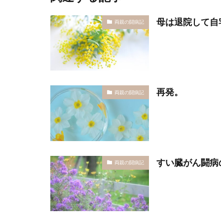
母は退院して自
両親の闘病記
再発。
両親の闘病記
すい臓がん闘病
両親の闘病記