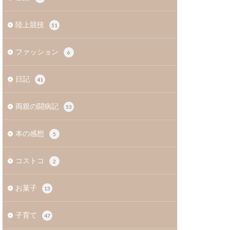
陸上競技
51
ファッション
6
日記
41
両親の闘病記
53
本の感想
5
コストコ
2
お菓子
13
子育て
47