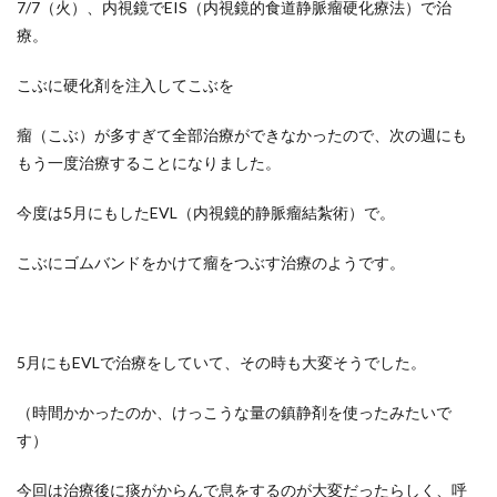
7/7（火）、内視鏡でEIS（内視鏡的食道静脈瘤硬化療法）で治
療。
こぶに硬化剤を注入してこぶを
瘤（こぶ）が多すぎて全部治療ができなかったので、次の週にも
もう一度治療することになりました。
今度は5月にもしたEVL（内視鏡的静脈瘤結紮術）で。
こぶにゴムバンドをかけて瘤をつぶす治療のようです。
5月にもEVLで治療をしていて、その時も大変そうでした。
（時間かかったのか、けっこうな量の鎮静剤を使ったみたいで
す）
今回は治療後に痰がからんで息をするのが大変だったらしく、呼