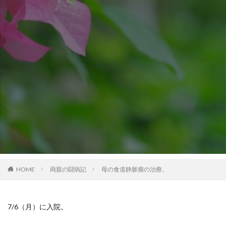
HOME
両親の闘病記
母の食道静脈瘤の治療。
7/6（月）に入院。