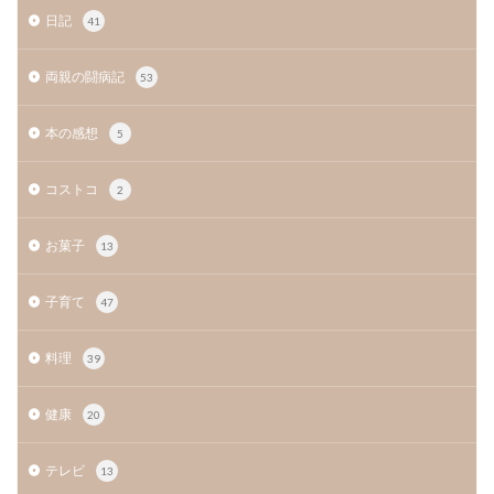
日記
41
両親の闘病記
53
本の感想
5
コストコ
2
お菓子
13
子育て
47
料理
39
健康
20
テレビ
13