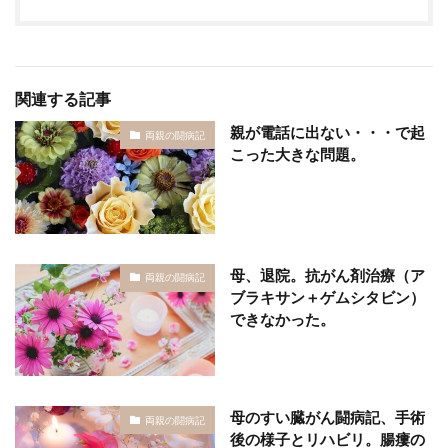
関連する記事
親が電話に出ない・・・で起
両親の闘病記
こった大きな問題。
母、退院。抗がん剤治療（ア
両親の闘病記
ブラキサン＋ゲムシタビン）
できなかった。
母のすい臓がん闘病記、手術
両親の闘病記
後の様子とリハビリ。腸瘻の