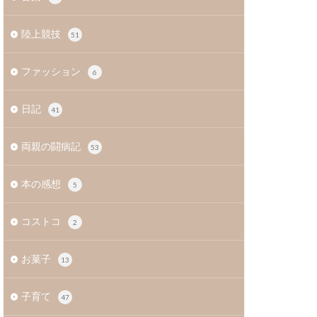
陸上競技
51
ファッション
6
日記
41
両親の闘病記
53
本の感想
5
コストコ
2
お菓子
13
子育て
47