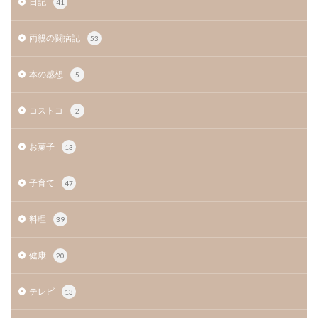
日記
41
両親の闘病記
53
本の感想
5
コストコ
2
お菓子
13
子育て
47
料理
39
健康
20
テレビ
13