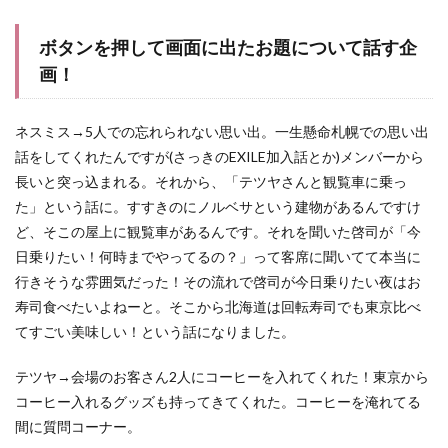
ボタンを押して画面に出たお題について話す企
画！
ネスミス→5人での忘れられない思い出。一生懸命札幌での思い出
話をしてくれたんですが(さっきのEXILE加入話とか)メンバーから
長いと突っ込まれる。それから、「テツヤさんと観覧車に乗っ
た」という話に。すすきのにノルベサという建物があるんですけ
ど、そこの屋上に観覧車があるんです。それを聞いた啓司が「今
日乗りたい！何時までやってるの？」って客席に聞いてて本当に
行きそうな雰囲気だった！その流れで啓司が今日乗りたい夜はお
寿司食べたいよねーと。そこから北海道は回転寿司でも東京比べ
てすごい美味しい！という話になりました。
テツヤ→会場のお客さん2人にコーヒーを入れてくれた！東京から
コーヒー入れるグッズも持ってきてくれた。コーヒーを淹れてる
間に質問コーナー。