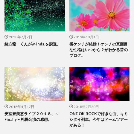
2020年7月7日
2019年10月1日
緒方龍一くんがw-inds.を脱退。
橘ケンチが結婚！ケンチの真面目
な性格はいつから？がわかる昔の
ブログ。
2018年4月17日
2018年2月20日
安室奈美恵ライブ２０１８、～
ONE OK ROCKで好きな曲、キミ
Finally～札幌公演の感想。
シダイ列車。今年はドームツアー
がある！