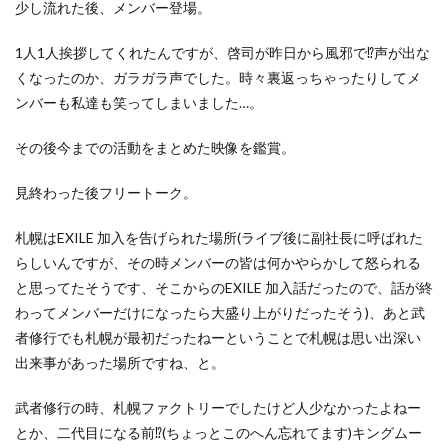
少し流れた後、メンバー登場。
1人1人挨拶してくれたんですが、啓司が昨日から風邪で⁉︎声が出な
くなったのか、ガラガラ声でした。時々裏返っちゃったりしてメ
ンバーも私達も笑ってしまいました…。
その後今までの活動をまとめた映像を鑑賞。
見終わった後フリートーク。
札幌はEXILE 加入を告げられた場所(ライブ後に副社長に呼ばれた
らしいんですが、その時メンバーの皆は何かやらかして怒られる
と思ってたそうです、そこからのEXILE 加入話だったので、話が終
わってメンバーだけになったら大盛り上がりだったそう)、あと武
者修行でも札幌が最初だったねーということで札幌は思い出深い
出来事があった場所ですね、と。
武者修行の時、札幌ファクトリーでしたけど人少なかったよねー
とか、二代目になる前⁉︎(ちょっとこのへん忘れてます)キングムー