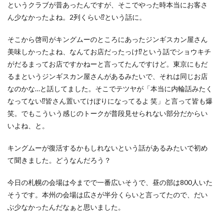
というクラブが昔あったんですが、そこでやった時本当にお客さ
ん少なかったよね。2列くらい⁉︎という話に。
そこから啓司がキングムーのところにあったジンギスカン屋さん
美味しかったよね、なんてお店だったっけ⁉︎という話でショウキチ
がだるまってお店ですかねーと言ってたんですけど。東京にもだ
るまというジンギスカン屋さんがあるみたいで、それは同じお店
なのかな…と話してました。そこでテツヤが「本当に内輪話みたく
なってない⁉︎皆さん置いてけぼりになってるよ 笑」と言って皆も爆
笑。でもこういう感じのトークが普段見せられない部分だからい
いよね、と。
キングムーが復活するかもしれないという話があるみたいで初め
て聞きました。どうなんだろう？
今日の札幌の会場は今までで一番広いそうで、昼の部は800人いた
そうです。本州の会場は広さが半分くらいと言ってたので、だい
ぶ少なかったんだなぁと思いました。