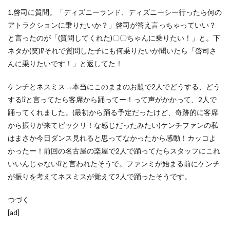
1.啓司に質問。「ディズニーランド、ディズニーシー行ったら何の
アトラクションに乗りたいか？」啓司が答え言っちゃっていい？
と言ったのが「(質問してくれた)〇〇ちゃんに乗りたい！」と。下
ネタか(笑)⁉︎それで質問した子にも何乗りたいか聞いたら「啓司さ
んに乗りたいです！」と返してた！
ケンチとネスミス→本当にこのままのお題で2人でどうする、どう
する⁉︎と言ってたら客席から踊ってー！って声がかかって、2人で
踊ってくれました。(最初から踊る予定だったけど、奇跡的に客席
から振りが来てビックリ！な感じだったみたい)ケンチファンの私
はまさか今日ダンス見れると思ってなかったから感動！カッコよ
かったー！前回の名古屋の楽屋で2人で踊ってたらスタッフにこれ
いいんじゃない⁉︎と言われたそうで。ファンミが始まる前にケンチ
が振りを考えてネスミスが覚えて2人で踊ったそうです。
つづく
[ad]