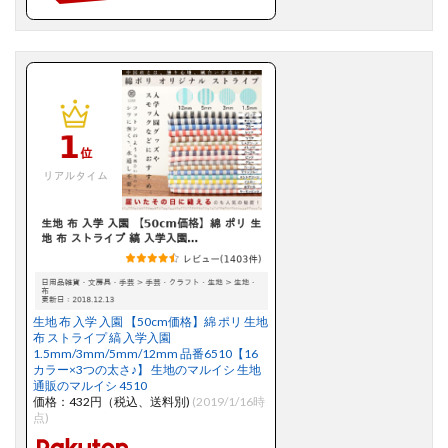
生地 布 入学 入園 【50cm価格】綿 ポリ 生地
布 ストライプ 縞 入学入園
1.5mm/3mm/5mm/12mm 品番6510【16
カラー×3つの太さ♪】 生地のマルイシ 生地
通販のマルイシ 4510
価格：432円（税込、送料別)
(2019/1/16時
点)