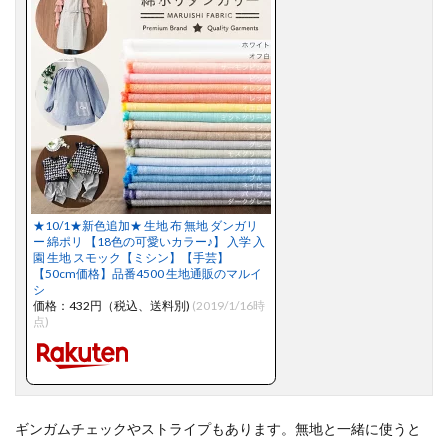
★10/1★新色追加★ 生地 布 無地 ダンガリ
ー 綿ポリ 【18色の可愛いカラー♪】 入学 入
園 生地 スモック【ミシン】【手芸】
【50cm価格】品番4500 生地通販のマルイ
シ
価格：432円（税込、送料別)
(2019/1/16時
点)
ギンガムチェックやストライプもあります。無地と一緒に使うと