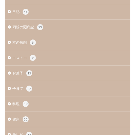
日記
41
両親の闘病記
53
本の感想
5
コストコ
2
お菓子
13
子育て
47
料理
39
健康
20
テレビ
13