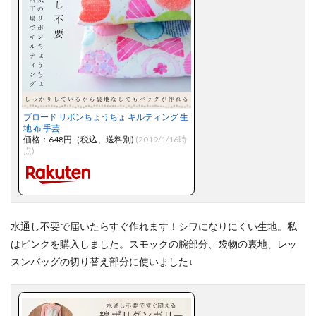
ブロード リボンちょうちょ キルティング 生
地 布 手芸
価格：648円（税込、送料別)
(2019/1/16時
点)
水通し不要で届いたらすぐ作れます！シワになりにくい生地。私
はピンクを購入しました。スモックの腕部分、袋物の裏地、レッ
スンバッグの切り替え部分に使いました↓