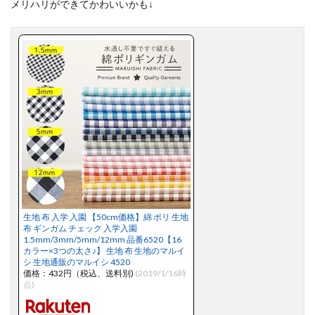
メリハリができてかわいいかも↓
生地 布 入学 入園 【50cm価格】綿 ポリ 生地
布 ギンガム チェック 入学入園
1.5mm/3mm/5mm/12mm 品番6520【16
カラー×3つの太さ♪】 生地 布 生地のマルイ
シ 生地通販のマルイシ 4520
価格：432円（税込、送料別)
(2019/1/16時
点)