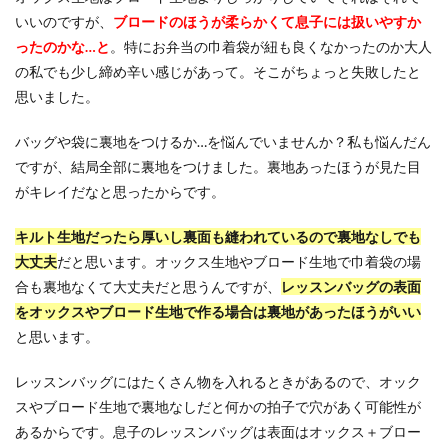
いいのですが、
ブロードのほうが柔らかくて息子には扱いやすか
ったのかな…と
。特にお弁当の巾着袋が紐も良くなかったのか大人
の私でも少し締め辛い感じがあって。そこがちょっと失敗したと
思いました。
バッグや袋に裏地をつけるか…を悩んでいませんか？私も悩んだん
ですが、結局全部に裏地をつけました。裏地あったほうが見た目
がキレイだなと思ったからです。
キルト生地だったら厚いし裏面も縫われているので裏地なしでも
大丈夫
だと思います。オックス生地やブロード生地で巾着袋の場
合も裏地なくて大丈夫だと思うんですが、
レッスンバッグの表面
をオックスやブロード生地で作る場合は裏地があったほうがいい
と思います。
レッスンバッグにはたくさん物を入れるときがあるので、オック
スやブロード生地で裏地なしだと何かの拍子で穴があく可能性が
あるからです。息子のレッスンバッグは表面はオックス＋ブロー