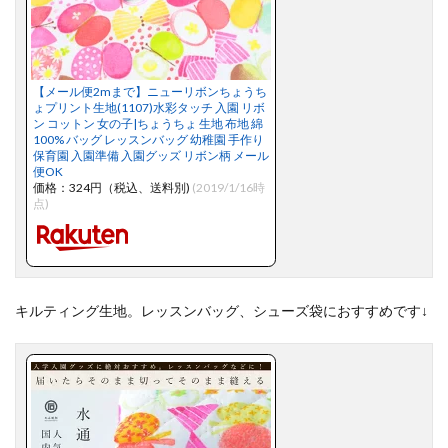
【メール便2mまで】ニューリボンちょうち
ょプリント生地(1107)水彩タッチ 入園 リボ
ン コットン 女の子|ちょうちょ 生地 布地 綿
100% バッグ レッスンバッグ 幼稚園 手作り
保育園 入園準備 入園グッズ リボン柄 メール
便OK
価格：324円（税込、送料別)
(2019/1/16時
点)
キルティング生地。レッスンバッグ、シューズ袋におすすめです↓