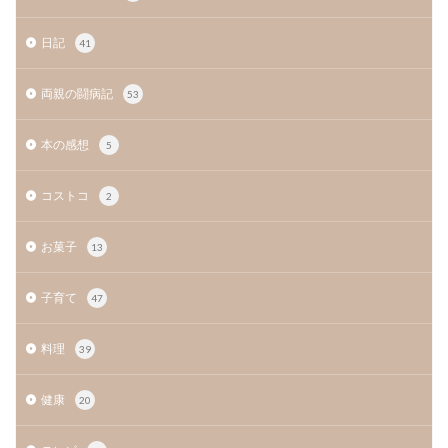
日記
41
両親の闘病記
53
本の感想
5
コストコ
2
お菓子
13
子育て
47
料理
39
健康
20