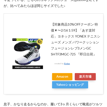
が、比べてみたらほぼ同じサイズでした↓
【対象商品10%OFFクーポン 特
価▼〜2/16 1:59】「あす楽対
応」ヨネックス YONEX テニスシ
ューズ メンズ パワークッション
フュージョンレブ3メンGC
SHTF3MGC-725 『即日出荷』
created by
Rinker
Amazon
楽天市場
Yahooショッピング
息子、かなり走るからなのか、履いて3ヶ月くらいで靴底がツルツ