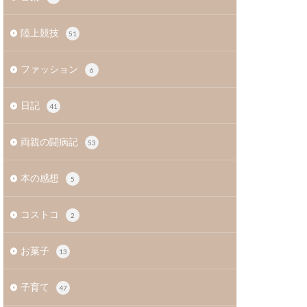
陸上競技
51
ファッション
6
日記
41
両親の闘病記
53
本の感想
5
コストコ
2
お菓子
13
子育て
47