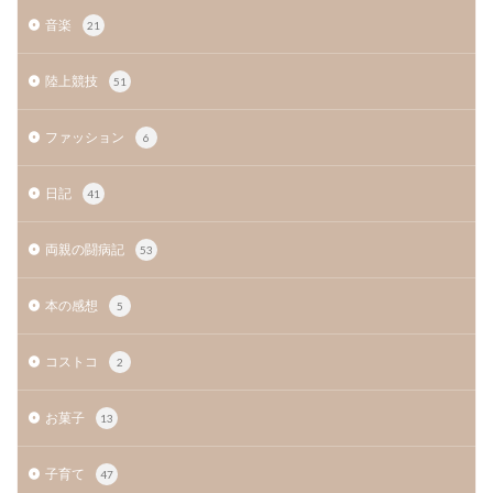
音楽
21
陸上競技
51
ファッション
6
日記
41
両親の闘病記
53
本の感想
5
コストコ
2
お菓子
13
子育て
47