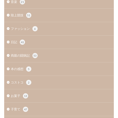
音楽
21
陸上競技
51
ファッション
6
日記
41
両親の闘病記
53
本の感想
5
コストコ
2
お菓子
13
子育て
47