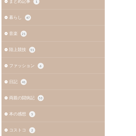
まとめ記事
1
暮らし
47
音楽
21
陸上競技
51
ファッション
6
日記
41
両親の闘病記
53
本の感想
5
コストコ
2