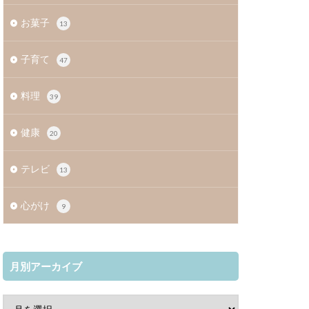
お菓子
13
子育て
47
料理
39
健康
20
テレビ
13
心がけ
9
月別アーカイブ