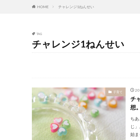
HOME
チャレンジ1ねんせい
TAG
チャレンジ1ねんせい
2
子育て
チ
想
ちあ
じ」
始ま