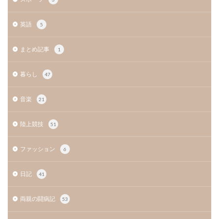
英語
5
まとめ記事
1
暮らし
47
音楽
21
陸上競技
51
ファッション
6
日記
41
両親の闘病記
53