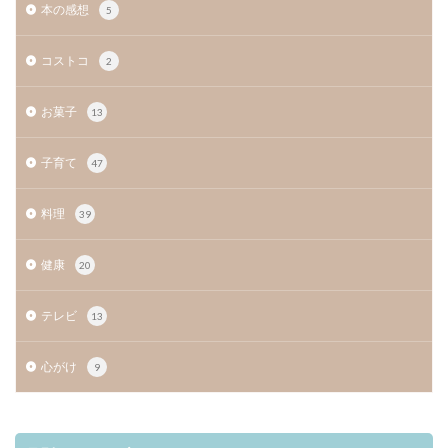
本の感想
5
コストコ
2
お菓子
13
子育て
47
料理
39
健康
20
テレビ
13
心がけ
9